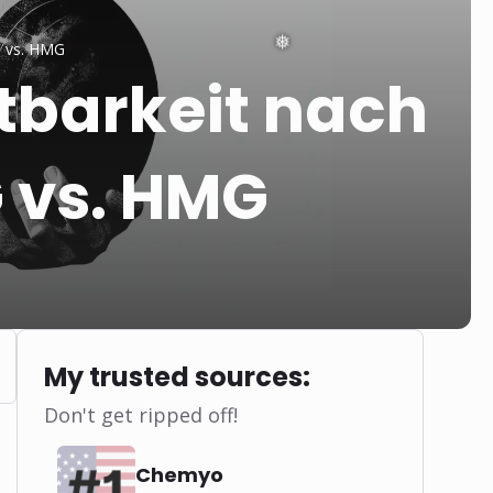
G vs. HMG
tbarkeit nach
G vs. HMG
My trusted sources:
Don't get ripped off!
.
Chemyo