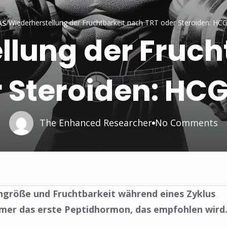
❅
/
Wiederherstellung der Fruchtbarkeit nach TRT oder Steroiden: HC
AS
llung der Fruch
 Steroiden: HC
The Enhanced Researcher
No Comments
größe und Fruchtbarkeit während eines Zyklus
mmer das erste Peptidhormon, das empfohlen wird