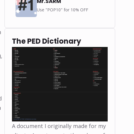
Mr.SARM
Use "POP10" for 10% OFF
m
The PED Dictionary
,
d
n
A document I originally made for my