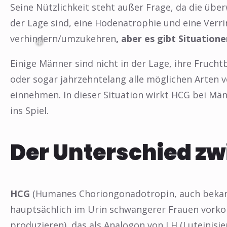
Seine Nützlichkeit steht außer Frage, da die üb
der Lage sind, eine Hodenatrophie und eine Ver
❅
verhindern/umzukehren
, aber es gibt Situation
Einige Männer sind nicht in der Lage, ihre Fruch
oder sogar jahrzehntelang alle möglichen Arte
einnehmen. In dieser Situation wirkt HCG bei M
ins Spiel.
Der Unterschied z
HCG
(Humanes Choriongonadotropin, auch bekann
hauptsächlich im Urin schwangerer Frauen vork
produzieren), das als Analogon von LH (Luteinisi