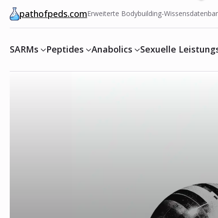
pathofpeds.com
Erweiterte Bodybuilding-Wissensdatenba
SARMs
Peptides
Anabolics
Sexuelle Leistung