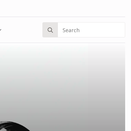
Search
for:
❅