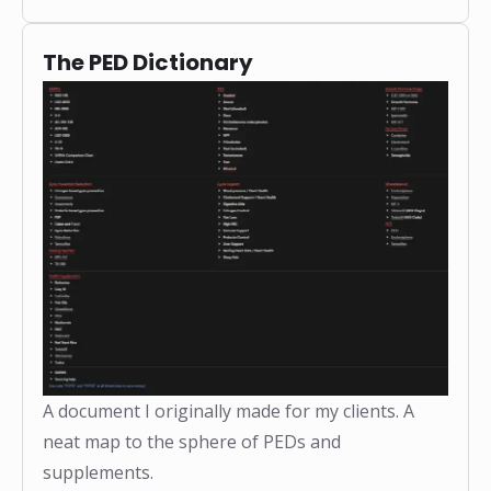
The PED Dictionary
A document I originally made for my clients. A
neat map to the sphere of PEDs and
supplements.
❅
❅