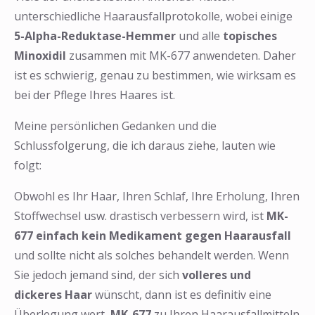
❅
unterschiedliche Haarausfallprotokolle, wobei einige
5-Alpha-Reduktase-Hemmer
und alle
topisches
Minoxidil
zusammen mit MK-677 anwendeten. Daher
ist es schwierig, genau zu bestimmen, wie wirksam es
bei der Pflege Ihres Haares ist.
Meine persönlichen Gedanken und die
Schlussfolgerung, die ich daraus ziehe, lauten wie
folgt:
Obwohl es Ihr Haar, Ihren Schlaf, Ihre Erholung, Ihren
Stoffwechsel usw. drastisch verbessern wird, ist
MK-
677 einfach kein Medikament gegen Haarausfall
und sollte nicht als solches behandelt werden. Wenn
Sie jedoch jemand sind, der sich
volleres und
dickeres Haar
wünscht, dann ist es definitiv eine
Überlegung wert,
MK-677
zu Ihren Haarausfallmitteln