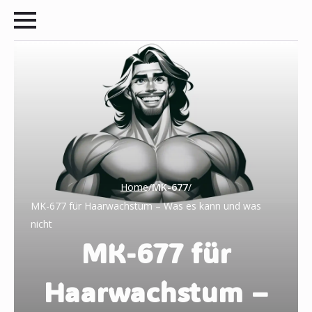
❅
Home
/
MK-677
/
MK-677 für Haarwachstum – Was es kann und was
nicht
MK-677 für
Haarwachstum –