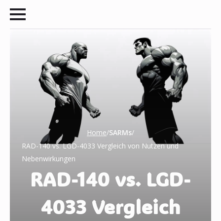
Home
/
SARMs
/
RAD-140 vs. LGD-4033 Vergleich von Nutzen und
Nebenwirkungen
RAD-140 vs. LGD-
4033 Vergleich