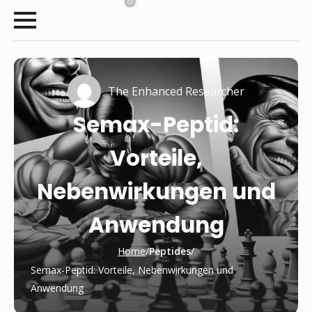
The Enhanced Researcher
Semax-Peptid:
Vorteile,
Nebenwirkungen und
❅
Anwendung
Home
/
Peptides
/
Semax-Peptid: Vorteile, Nebenwirkungen und
Anwendung