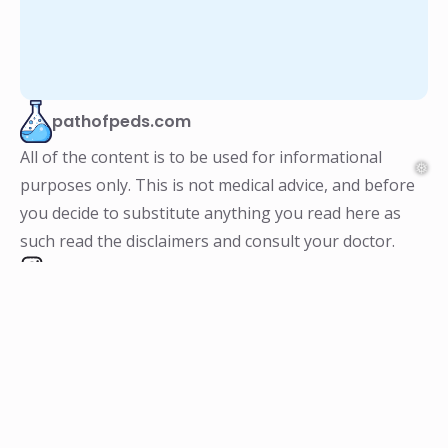
pathofpeds.com
All of the content is to be used for informational
purposes only. This is not medical advice, and before
you decide to substitute anything you read here as
such read the disclaimers and consult your doctor.
Info
Navigation
About
Home
Medical Disclaimer
Terms & Conditions
Affiliate Notice
Privacy Policy
© Copyright 2024, All Rights Reserved by pathofpeds.com